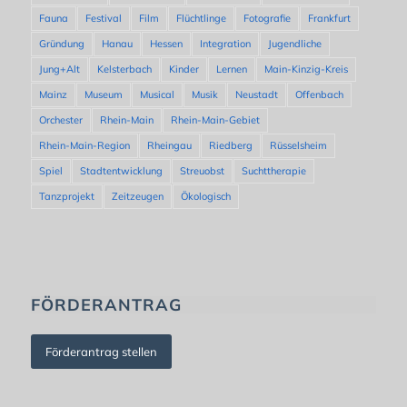
Fauna
Festival
Film
Flüchtlinge
Fotografie
Frankfurt
Gründung
Hanau
Hessen
Integration
Jugendliche
Jung+Alt
Kelsterbach
Kinder
Lernen
Main-Kinzig-Kreis
Mainz
Museum
Musical
Musik
Neustadt
Offenbach
Orchester
Rhein-Main
Rhein-Main-Gebiet
Rhein-Main-Region
Rheingau
Riedberg
Rüsselsheim
Spiel
Stadtentwicklung
Streuobst
Suchttherapie
Tanzprojekt
Zeitzeugen
Ökologisch
FÖRDERANTRAG
Förderantrag stellen