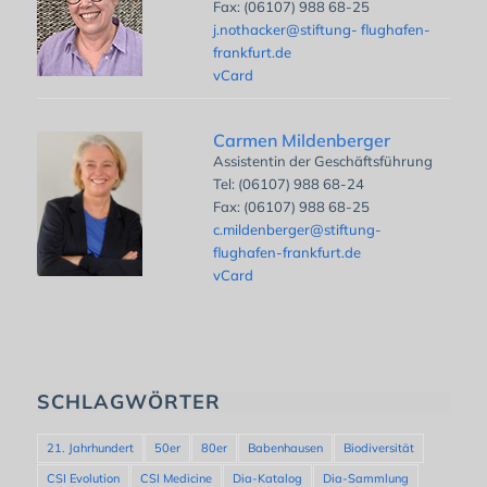
Fax: (06107) 988 68-25
j.nothacker@stiftung- flughafen-
frankfurt.de
vCard
Carmen Mildenberger
Assistentin der Geschäftsführung
Tel: (06107) 988 68-24
Fax: (06107) 988 68-25
c.mildenberger@stiftung-
flughafen-frankfurt.de
vCard
SCHLAGWÖRTER
21. Jahrhundert
50er
80er
Babenhausen
Biodiversität
CSI Evolution
CSI Medicine
Dia-Katalog
Dia-Sammlung