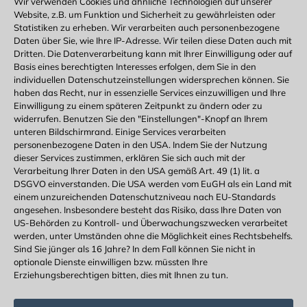
Wir verwenden Cookies und ähnliche Technologien auf unserer
Website, z.B. um Funktion und Sicherheit zu gewährleisten oder
CSI Evolution
CSI Medicine
Dia-Katalog
Dia-Sammlung
Statistiken zu erheben. Wir verarbeiten auch personenbezogene
Fauna
Festival
Film
Flüchtlinge
Fotografie
Frankfurt
Daten über Sie, wie Ihre IP-Adresse. Wir teilen diese Daten auch mit
Dritten. Die Datenverarbeitung kann mit Ihrer Einwilligung oder auf
Gründung
Hanau
Hessen
Integration
Jugendliche
Basis eines berechtigten Interesses erfolgen, dem Sie in den
Jung+Alt
Kelsterbach
Kinder
Lernen
Main-Kinzig-Kreis
individuellen Datenschutzeinstellungen widersprechen können. Sie
Mainz
Museum
Musical
Musik
Neustadt
Offenbach
haben das Recht, nur in essenzielle Services einzuwilligen und Ihre
Einwilligung zu einem späteren Zeitpunkt zu ändern oder zu
Orchester
Rhein-Main
Rhein-Main-Gebiet
widerrufen. Benutzen Sie den "Einstellungen"-Knopf an Ihrem
Rhein-Main-Region
Rheingau
Riedberg
Rüsselsheim
unteren Bildschirmrand. Einige Services verarbeiten
personenbezogene Daten in den USA. Indem Sie der Nutzung
Spiel
Stadtentwicklung
Streuobst
Suchttherapie
dieser Services zustimmen, erklären Sie sich auch mit der
Tanzprojekt
Zeitzeugen
Ökologisch
Verarbeitung Ihrer Daten in den USA gemäß Art. 49 (1) lit. a
DSGVO einverstanden. Die USA werden vom EuGH als ein Land mit
einem unzureichenden Datenschutzniveau nach EU-Standards
angesehen. Insbesondere besteht das Risiko, dass Ihre Daten von
US-Behörden zu Kontroll- und Überwachungszwecken verarbeitet
werden, unter Umständen ohne die Möglichkeit eines Rechtsbehelfs.
FÖRDERANTRAG
Sind Sie jünger als 16 Jahre? In dem Fall können Sie nicht in
optionale Dienste einwilligen bzw. müssten Ihre
Erziehungsberechtigen bitten, dies mit Ihnen zu tun.
Förderantrag stellen