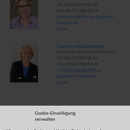
Tel: (06107) 988 68-23
Fax: (06107) 988 68-25
j.nothacker@stiftung- flughafen-
frankfurt.de
vCard
Carmen Mildenberger
Assistentin der Geschäftsführung
Tel: (06107) 988 68-24
Fax: (06107) 988 68-25
c.mildenberger@stiftung-
flughafen-frankfurt.de
vCard
Cookie-Einwilligung
SCHLAGWÖRTER
verwalten
21. Jahrhundert
50er
80er
Babenhausen
Biodiversität