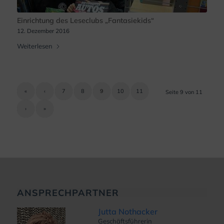
Einrichtung des Leseclubs „Fantasiekids“
12. Dezember 2016
Weiterlesen
«
‹
7
8
9
10
11
Seite 9 von 11
›
»
ANSPRECHPARTNER
Jutta Nothacker
Geschäftsführerin