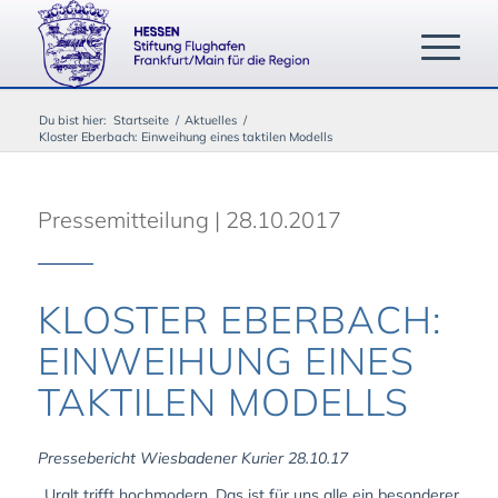
Du bist hier:
Startseite
/
Aktuelles
/
Kloster Eberbach: Einweihung eines taktilen Modells
Pressemitteilung | 28.10.2017
KLOSTER EBERBACH:
EINWEIHUNG EINES
TAKTILEN MODELLS
Pressebericht Wiesbadener Kurier 28.10.17
„Uralt trifft hochmodern. Das ist für uns alle ein besonderer