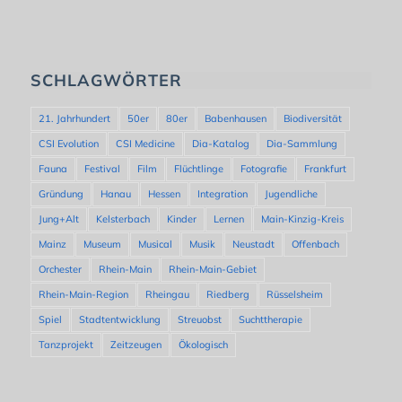
SCHLAGWÖRTER
21. Jahrhundert
50er
80er
Babenhausen
Biodiversität
CSI Evolution
CSI Medicine
Dia-Katalog
Dia-Sammlung
Fauna
Festival
Film
Flüchtlinge
Fotografie
Frankfurt
Gründung
Hanau
Hessen
Integration
Jugendliche
Jung+Alt
Kelsterbach
Kinder
Lernen
Main-Kinzig-Kreis
Mainz
Museum
Musical
Musik
Neustadt
Offenbach
Orchester
Rhein-Main
Rhein-Main-Gebiet
Rhein-Main-Region
Rheingau
Riedberg
Rüsselsheim
Spiel
Stadtentwicklung
Streuobst
Suchttherapie
Tanzprojekt
Zeitzeugen
Ökologisch