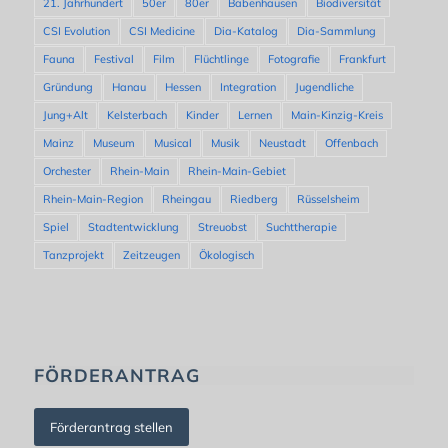
21. Jahrhundert
50er
80er
Babenhausen
Biodiversität
CSI Evolution
CSI Medicine
Dia-Katalog
Dia-Sammlung
Fauna
Festival
Film
Flüchtlinge
Fotografie
Frankfurt
Gründung
Hanau
Hessen
Integration
Jugendliche
Jung+Alt
Kelsterbach
Kinder
Lernen
Main-Kinzig-Kreis
Mainz
Museum
Musical
Musik
Neustadt
Offenbach
Orchester
Rhein-Main
Rhein-Main-Gebiet
Rhein-Main-Region
Rheingau
Riedberg
Rüsselsheim
Spiel
Stadtentwicklung
Streuobst
Suchttherapie
Tanzprojekt
Zeitzeugen
Ökologisch
FÖRDERANTRAG
Förderantrag stellen