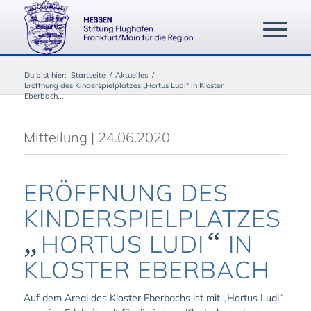
Du bist hier:
Startseite
/
Aktuelles
/
Eröffnung des Kinderspielplatzes „Hortus Ludi“ in Kloster
Eberbach...
Mitteilung | 24.06.2020
ERÖFFNUNG DES
KINDERSPIELPLATZES
„
“
HORTUS LUDI
IN
KLOSTER EBERBACH
Auf dem Areal des Kloster Eberbachs ist mit „Hortus Ludi“