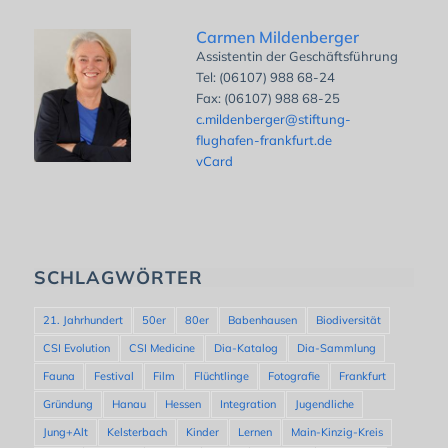
Carmen Mildenberger
Assistentin der Geschäftsführung
Tel: (06107) 988 68-24
Fax: (06107) 988 68-25
c.mildenberger@stiftung-
flughafen-frankfurt.de
vCard
SCHLAGWÖRTER
21. Jahrhundert
50er
80er
Babenhausen
Biodiversität
CSI Evolution
CSI Medicine
Dia-Katalog
Dia-Sammlung
Fauna
Festival
Film
Flüchtlinge
Fotografie
Frankfurt
Gründung
Hanau
Hessen
Integration
Jugendliche
Jung+Alt
Kelsterbach
Kinder
Lernen
Main-Kinzig-Kreis