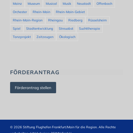
Mainz
Museum
Musical
Musik
Neustadt
Offenbach
Orchester
Rhein-Main
Rhein-Main-Gebiet
Rhein-Main-Region
Rheingau
Riedberg
Rüsselsheim
Spiel
Stadtentwicklung
Streuobst
Suchttherapie
Tanzprojekt
Zeitzeugen
Ökologisch
FÖRDERANTRAG
Förderantrag stellen
© 2026 Stiftung Flughafen Frankfurt/Main für die Region. Alle Rechte