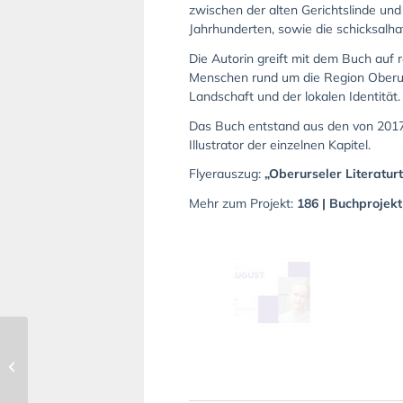
zwischen der alten Gerichtslinde un
Jahrhunderten, sowie die schicksalha
Die Autorin greift mit dem Buch auf 
Menschen rund um die Region Oberurs
Landschaft und der lokalen Identität.
Das Buch entstand aus den von 2017
Illustrator der einzelnen Kapitel.
Flyerauszug:
„
Oberurseler Literatur
Mehr zum Projekt:
186 | Buchprojek
Eröffnung des
Projektes 115
„Archäologie der
Region erleben“