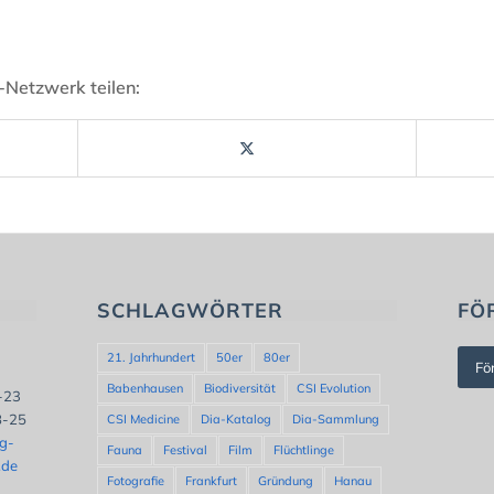
-Netzwerk teilen:
SCHLAGWÖRTER
FÖ
21. Jahrhundert
50er
80er
Fö
Babenhausen
Biodiversität
CSI Evolution
8-23
8-25
CSI Medicine
Dia-Katalog
Dia-Sammlung
ng-
Fauna
Festival
Film
Flüchtlinge
.de
Fotografie
Frankfurt
Gründung
Hanau