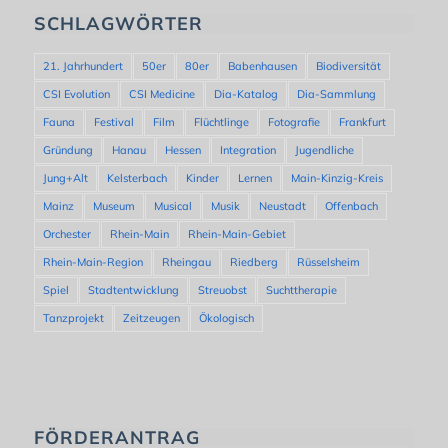
SCHLAGWÖRTER
21. Jahrhundert
50er
80er
Babenhausen
Biodiversität
CSI Evolution
CSI Medicine
Dia-Katalog
Dia-Sammlung
Fauna
Festival
Film
Flüchtlinge
Fotografie
Frankfurt
Gründung
Hanau
Hessen
Integration
Jugendliche
Jung+Alt
Kelsterbach
Kinder
Lernen
Main-Kinzig-Kreis
Mainz
Museum
Musical
Musik
Neustadt
Offenbach
Orchester
Rhein-Main
Rhein-Main-Gebiet
Rhein-Main-Region
Rheingau
Riedberg
Rüsselsheim
Spiel
Stadtentwicklung
Streuobst
Suchttherapie
Tanzprojekt
Zeitzeugen
Ökologisch
FÖRDERANTRAG