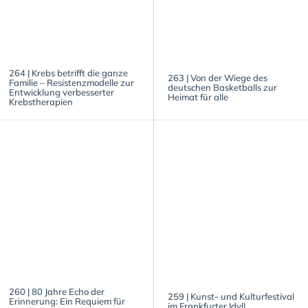
264 | Krebs betrifft die ganze
263 | Von der Wiege des
Familie – Resistenzmodelle zur
deutschen Basketballs zur
Entwicklung verbesserter
Heimat für alle
Krebstherapien
260 | 80 Jahre Echo der
259 | Kunst- und Kulturfestival
Erinnerung: Ein Requiem für
im Frankfurter Idyll