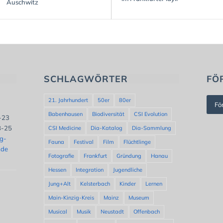
Auschwitz
SCHLAGWÖRTER
FÖ
21. Jahrhundert
50er
80er
Fö
Babenhausen
Biodiversität
CSI Evolution
8-23
8-25
CSI Medicine
Dia-Katalog
Dia-Sammlung
ng-
Fauna
Festival
Film
Flüchtlinge
.de
Fotografie
Frankfurt
Gründung
Hanau
Hessen
Integration
Jugendliche
Jung+Alt
Kelsterbach
Kinder
Lernen
Main-Kinzig-Kreis
Mainz
Museum
Musical
Musik
Neustadt
Offenbach