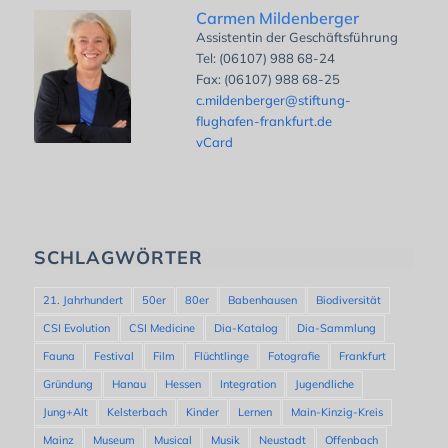
Carmen Mildenberger
Assistentin der Geschäftsführung
Tel: (06107) 988 68-24
Fax: (06107) 988 68-25
c.mildenberger@stiftung-
flughafen-frankfurt.de
vCard
SCHLAGWÖRTER
21. Jahrhundert
50er
80er
Babenhausen
Biodiversität
CSI Evolution
CSI Medicine
Dia-Katalog
Dia-Sammlung
Fauna
Festival
Film
Flüchtlinge
Fotografie
Frankfurt
Gründung
Hanau
Hessen
Integration
Jugendliche
Jung+Alt
Kelsterbach
Kinder
Lernen
Main-Kinzig-Kreis
Mainz
Museum
Musical
Musik
Neustadt
Offenbach