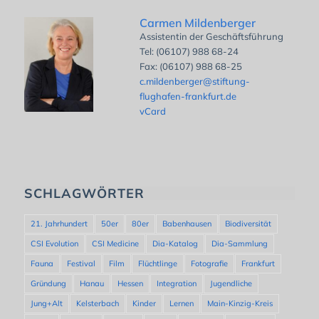
Carmen Mildenberger
Assistentin der Geschäftsführung
Tel: (06107) 988 68-24
Fax: (06107) 988 68-25
c.mildenberger@stiftung-
flughafen-frankfurt.de
vCard
SCHLAGWÖRTER
21. Jahrhundert
50er
80er
Babenhausen
Biodiversität
CSI Evolution
CSI Medicine
Dia-Katalog
Dia-Sammlung
Fauna
Festival
Film
Flüchtlinge
Fotografie
Frankfurt
Gründung
Hanau
Hessen
Integration
Jugendliche
Jung+Alt
Kelsterbach
Kinder
Lernen
Main-Kinzig-Kreis