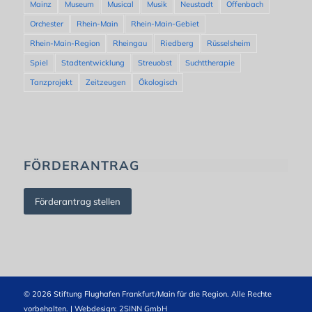
Mainz
Museum
Musical
Musik
Neustadt
Offenbach
Orchester
Rhein-Main
Rhein-Main-Gebiet
Rhein-Main-Region
Rheingau
Riedberg
Rüsselsheim
Spiel
Stadtentwicklung
Streuobst
Suchttherapie
Tanzprojekt
Zeitzeugen
Ökologisch
FÖRDERANTRAG
Förderantrag stellen
© 2026 Stiftung Flughafen Frankfurt/Main für die Region. Alle Rechte
vorbehalten. | Webdesign:
2SINN GmbH