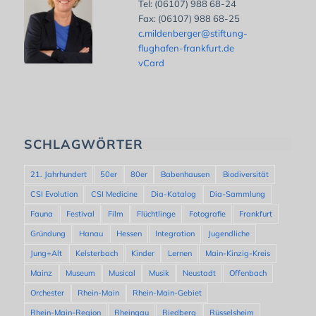
Tel: (06107) 988 68-24
Fax: (06107) 988 68-25
c.mildenberger@stiftung-
flughafen-frankfurt.de
vCard
SCHLAGWÖRTER
21. Jahrhundert
50er
80er
Babenhausen
Biodiversität
CSI Evolution
CSI Medicine
Dia-Katalog
Dia-Sammlung
Fauna
Festival
Film
Flüchtlinge
Fotografie
Frankfurt
Gründung
Hanau
Hessen
Integration
Jugendliche
Jung+Alt
Kelsterbach
Kinder
Lernen
Main-Kinzig-Kreis
Mainz
Museum
Musical
Musik
Neustadt
Offenbach
Orchester
Rhein-Main
Rhein-Main-Gebiet
Rhein-Main-Region
Rheingau
Riedberg
Rüsselsheim