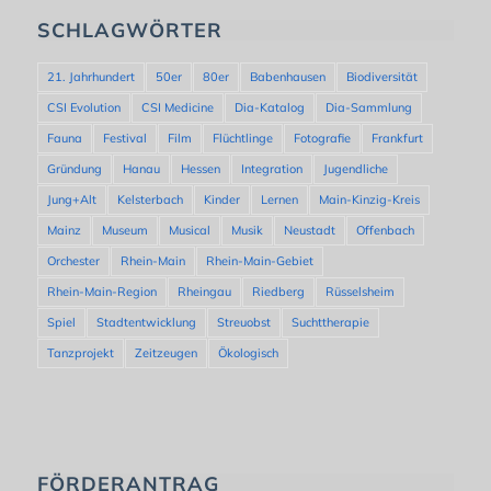
SCHLAGWÖRTER
21. Jahrhundert
50er
80er
Babenhausen
Biodiversität
CSI Evolution
CSI Medicine
Dia-Katalog
Dia-Sammlung
Fauna
Festival
Film
Flüchtlinge
Fotografie
Frankfurt
Gründung
Hanau
Hessen
Integration
Jugendliche
Jung+Alt
Kelsterbach
Kinder
Lernen
Main-Kinzig-Kreis
Mainz
Museum
Musical
Musik
Neustadt
Offenbach
Orchester
Rhein-Main
Rhein-Main-Gebiet
Rhein-Main-Region
Rheingau
Riedberg
Rüsselsheim
Spiel
Stadtentwicklung
Streuobst
Suchttherapie
Tanzprojekt
Zeitzeugen
Ökologisch
FÖRDERANTRAG