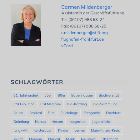
Carmen Mildenberger
Assistentin der Geschäftsführung
Tel: (06107) 988 68-24
Fax: (06107) 988 68-25
c.mildenberger@stiftung-
flughafen-frankfurt.de
vCard
SCHLAGWÖRTER
21. Jahrhundert
50er
80er
Babenhausen
Biodiversität
CSI Evolution
CSI Medicine
Dia-Katalog
Dia-Sammlung
Fauna
Festival
Film
Flüchtlinge
Fotografie
Frankfurt
Gründung
Hanau
Hessen
Integration
Jugendliche
Jung+Alt
Kelsterbach
Kinder
Lernen
Main-Kinzig-Kreis
Mainz
Museum
Musical
Musik
Neustadt
Offenbach