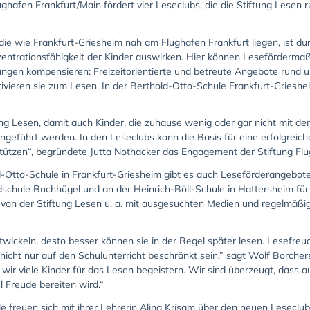
lughafen Frankfurt/Main fördert vier Leseclubs, die die Stiftung Lesen
 die wie Frankfurt-Griesheim nah am Flughafen Frankfurt liegen, ist 
onzentrationsfähigkeit der Kinder auswirken. Hier können Leseförder
tungen kompensieren: Freizeitorientierte und betreute Angebote rund 
tivieren sie zum Lesen. In der Berthold-Otto-Schule Frankfurt-Griesh
tung Lesen, damit auch Kinder, die zuhause wenig oder gar nicht mit 
eführt werden. In den Leseclubs kann die Basis für eine erfolgreich
tützen“, begründete Jutta Nothacker das Engagement der Stiftung Flu
Otto-Schule in Frankfurt-Griesheim gibt es auch Leseförderangebote
chule Buchhügel und an der Heinrich-Böll-Schule in Hattersheim für K
von der Stiftung Lesen u. a. mit ausgesuchten Medien und regelmäßig
ickeln, desto besser können sie in der Regel später lesen. Lesefreud
cht nur auf den Schulunterricht beschränkt sein,” sagt Wolf Borchers
 wir viele Kinder für das Lesen begeistern. Wir sind überzeugt, dass 
l Freude bereiten wird.“
e freuen sich mit ihrer Lehrerin Alina Krisam über den neuen Leseclub