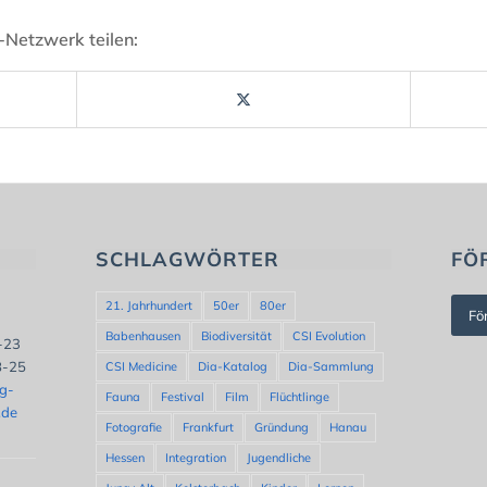
-Netzwerk teilen:
SCHLAGWÖRTER
FÖ
21. Jahrhundert
50er
80er
Fö
Babenhausen
Biodiversität
CSI Evolution
8-23
8-25
CSI Medicine
Dia-Katalog
Dia-Sammlung
ng-
Fauna
Festival
Film
Flüchtlinge
.de
Fotografie
Frankfurt
Gründung
Hanau
Hessen
Integration
Jugendliche