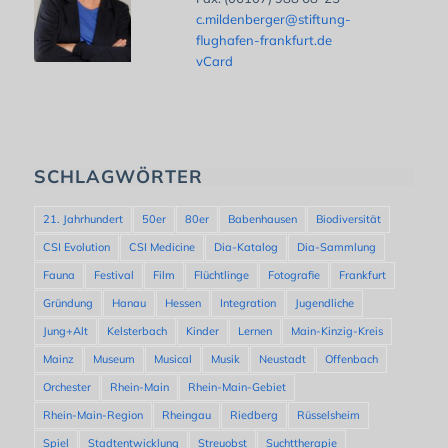
c.mildenberger@stiftung-
flughafen-frankfurt.de
vCard
SCHLAGWÖRTER
21. Jahrhundert
50er
80er
Babenhausen
Biodiversität
CSI Evolution
CSI Medicine
Dia-Katalog
Dia-Sammlung
Fauna
Festival
Film
Flüchtlinge
Fotografie
Frankfurt
Gründung
Hanau
Hessen
Integration
Jugendliche
Jung+Alt
Kelsterbach
Kinder
Lernen
Main-Kinzig-Kreis
Mainz
Museum
Musical
Musik
Neustadt
Offenbach
Orchester
Rhein-Main
Rhein-Main-Gebiet
Rhein-Main-Region
Rheingau
Riedberg
Rüsselsheim
Spiel
Stadtentwicklung
Streuobst
Suchttherapie