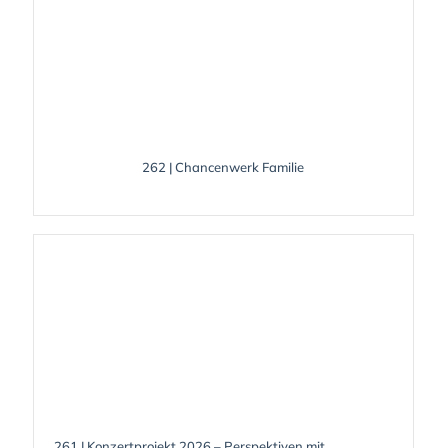
262 | Chancenwerk Familie
261 | Konzertprojekt 2026 – Perspektiven mit