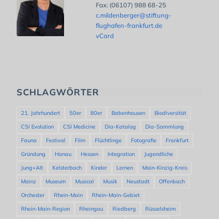
Fax: (06107) 988 68-25
c.mildenberger@stiftung-
flughafen-frankfurt.de
vCard
SCHLAGWÖRTER
21. Jahrhundert
50er
80er
Babenhausen
Biodiversität
CSI Evolution
CSI Medicine
Dia-Katalog
Dia-Sammlung
Fauna
Festival
Film
Flüchtlinge
Fotografie
Frankfurt
Gründung
Hanau
Hessen
Integration
Jugendliche
Jung+Alt
Kelsterbach
Kinder
Lernen
Main-Kinzig-Kreis
Mainz
Museum
Musical
Musik
Neustadt
Offenbach
Orchester
Rhein-Main
Rhein-Main-Gebiet
Rhein-Main-Region
Rheingau
Riedberg
Rüsselsheim