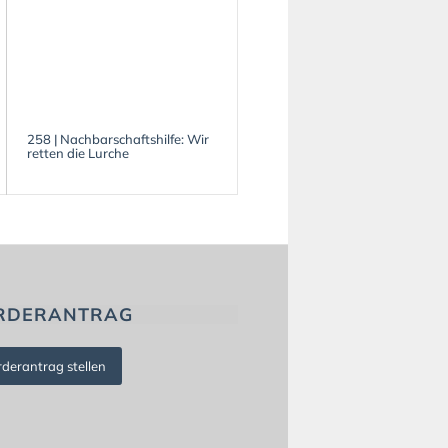
258 | Nachbarschaftshilfe: Wir
retten die Lurche
RDERANTRAG
rderantrag stellen