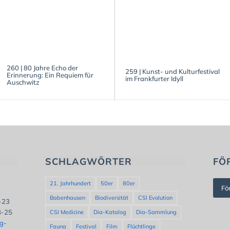
260 | 80 Jahre Echo der
259 | Kunst- und Kulturfestival
Erinnerung: Ein Requiem für
im Frankfurter Idyll
Auschwitz
SCHLAGWÖRTER
FÖ
21. Jahrhundert
50er
80er
Fö
Babenhausen
Biodiversität
CSI Evolution
8-23
8-25
CSI Medicine
Dia-Katalog
Dia-Sammlung
ng-
Fauna
Festival
Film
Flüchtlinge